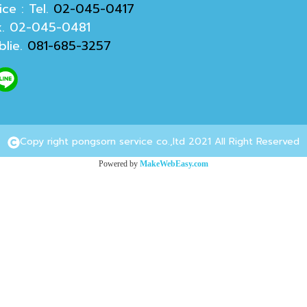
ce : Tel.
02-045-0417
. 02-045-0481
lie.
081-685-3257
Copy right pongsorn service co.,ltd 2021 All Right Reserved
Powered by
MakeWebEasy.com