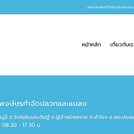
หจก.พงษ์ษรกำจัดปลวกและแม
หน้าหลัก
เกี่ยวกับเร
พงษ์ษรกำจัดปลวกและแมลง
หมู่3 ซ.วัดโยธินประดิษฐ์ ถ.ปู่เจ้าสมิงพราย ต.สำโรง อ.พระปร
/ 08.30 - 17.30 น.