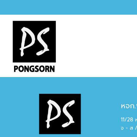
หจก.
11/28 
จ - ส 