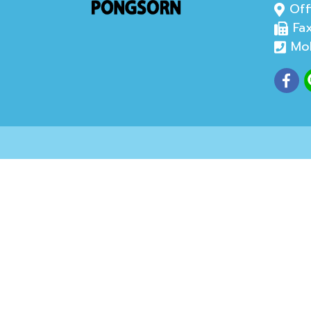
Offi
Fax
Mob